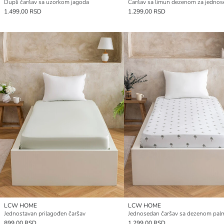
Dupli čaršav sa uzorkom jagoda
Čaršav sa limun dezenom za jednos
1.499,00 RSD
1.299,00 RSD
LCW HOME
LCW HOME
Jednostavan prilagođen čaršav
Jednosedan čaršav sa dezenom pal
899,00 RSD
1.299,00 RSD