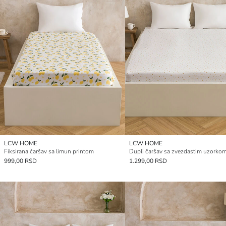
LCW HOME
LCW HOME
Fiksirana čaršav sa limun printom
Dupli čaršav sa zvezdastim uzorko
999,00 RSD
1.299,00 RSD