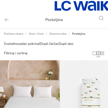
Posteljina
Početna strana
Dom i život
Dnevna soba
Posteljina
Sve
Jednosedan pokrivač
Dupli čaršav
Dupli alez
Filtriraj i sortiraj