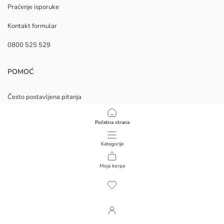
Praćenje isporuke
Kontakt formular
0800 525 529
POMOĆ
Često postavljena pitanja
Povraćaj
Pratite nas
Početna strana
Hediye Kartı Satın Al
Kategorije
O kompaniji
Moja korpa
1
/
64
O NAMA
Naše Prodavnice