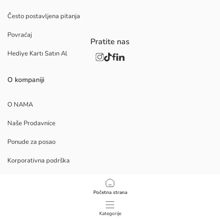
Često postavljena pitanja
Povraćaj
Pratite nas
Hediye Kartı Satın Al
O kompaniji
O NAMA
Naše Prodavnice
Ponude za posao
Korporativna podrška
PROCEDURE
Početna strana
Politika privatnosti i bezbednosti podataka
Kategorije