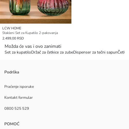
LCW HOME
Stakleni Set za Kupatilo 2-pakovanja
2.499,00 RSD
Možda će vas i ovo zanimati
Set za kupatilo
Držač za četkice za zube
Dispenser za tečni sapun
Četka
Podrška
Praćenje isporuke
Kontakt formular
0800 525 529
POMOĆ