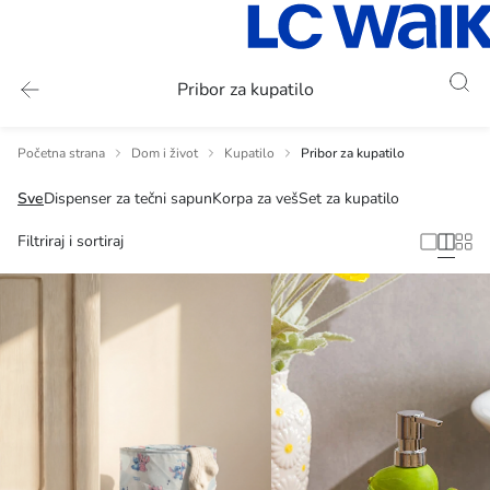
Pribor za kupatilo
Početna strana
Dom i život
Kupatilo
Pribor za kupatilo
Sve
Dispenser za tečni sapun
Korpa za veš
Set za kupatilo
Filtriraj i sortiraj