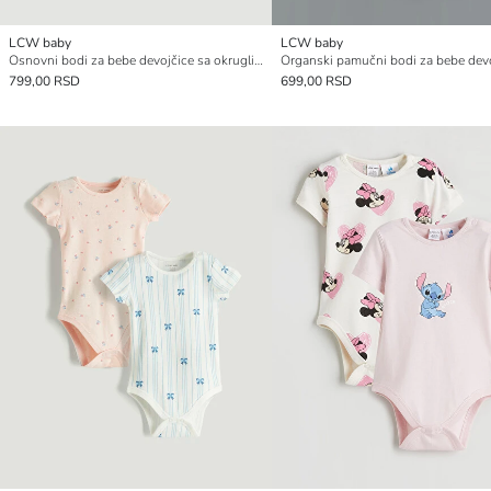
LCW baby
LCW baby
Osnovni bodi za bebe devojčice sa okruglim izrezom na kopčanje 2 pakovanja
799,00 RSD
699,00 RSD