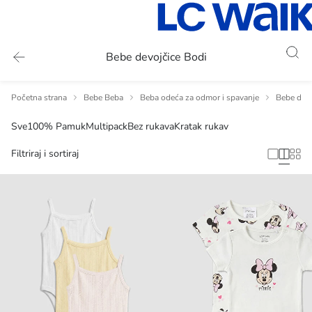
Bebe devojčice Bodi
Početna strana
Bebe Beba
Beba odeća za odmor i spavanje
Bebe devo
Sve
100% Pamuk
Multipack
Bez rukava
Kratak rukav
Filtriraj i sortiraj