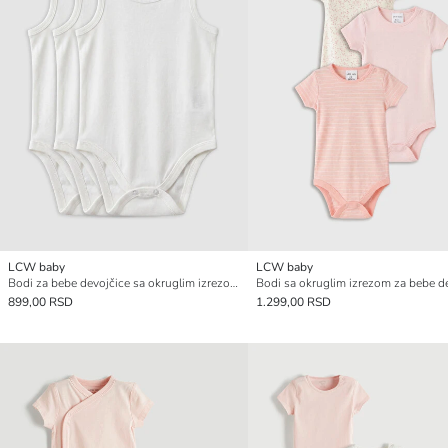
LCW baby
LCW baby
Bodi za bebe devojčice sa okruglim izrezom na kopčanje, 3-delnI
899,00 RSD
1.299,00 RSD