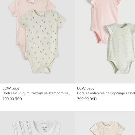
LCW baby
LCW baby
Bodi sa okruglim izrezom sa štampom za bebe devojčice na kopčanje 2 pakovanja
799,00 RSD
799,00 RSD