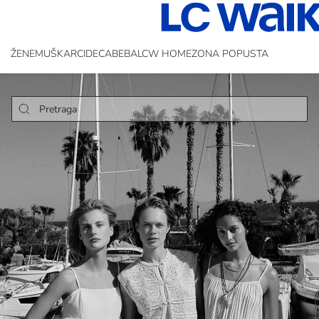
ŽENE
MUŠKARCI
DECA
BEBA
LCW HOME
ZONA POPUSTA