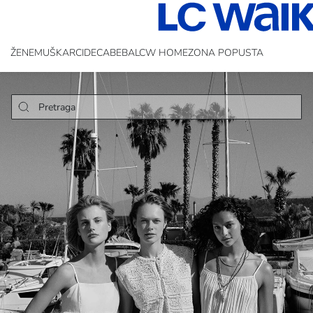
ŽENE
MUŠKARCI
DECA
BEBA
LCW HOME
ZONA POPUSTA