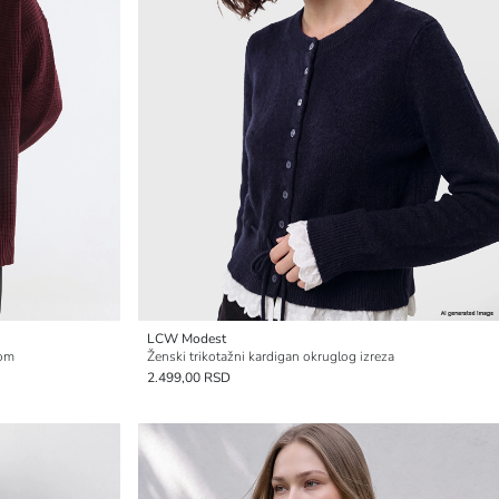
LCW Modest
zom
Ženski trikotažni kardigan okruglog izreza
2.499,00 RSD