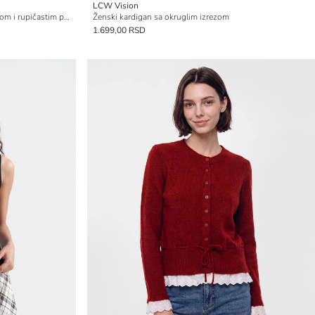
LCW Vision
Džemper od trikotaže sa okruglim izrezom i rupičastim pletenjem za žene
Ženski kardigan sa okruglim izrezom
1.699,00 RSD