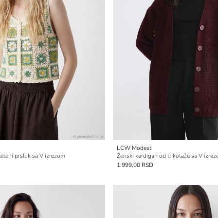
LCW Modest
leteni prsluk sa V izrezom
Ženski kardigan od trikotaže sa V izre
1.999,00 RSD