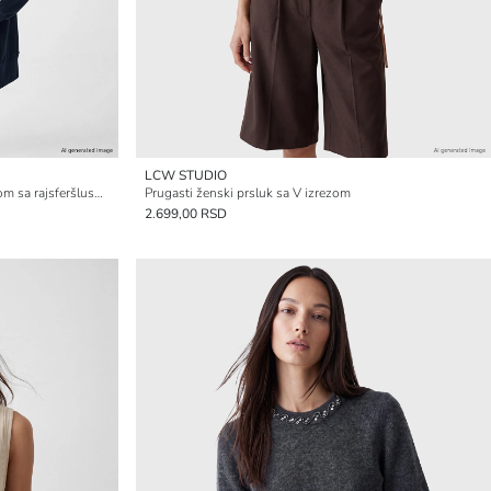
LCW STUDIO
Ženska prevelika dukserica sa kapuljačom sa rajsferšlusom
Prugasti ženski prsluk sa V izrezom
2.699,00 RSD