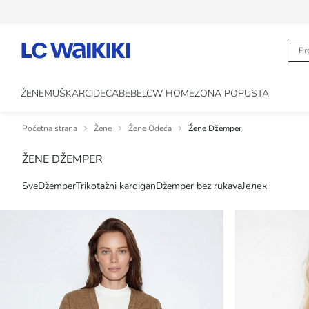
ŽENE
MUŠKARCI
DECA
BEBE
LCW HOME
ZONA POPUSTA
Početna strana
Žene
Žene Odeća
Žene Džemper
ŽENE DŽEMPER
Sve
Džemper
Trikotažni kardigan
Džemper bez rukava
Јелек