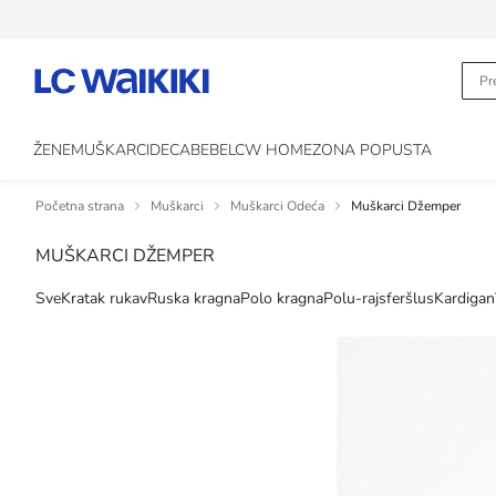
ŽENE
MUŠKARCI
DECA
BEBE
LCW HOME
ZONA POPUSTA
Početna strana
Muškarci
Muškarci Odeća
Muškarci Džemper
MUŠKARCI DŽEMPER
Sve
Kratak rukav
Ruska kragna
Polo kragna
Polu-rajsferšlus
Kardigan