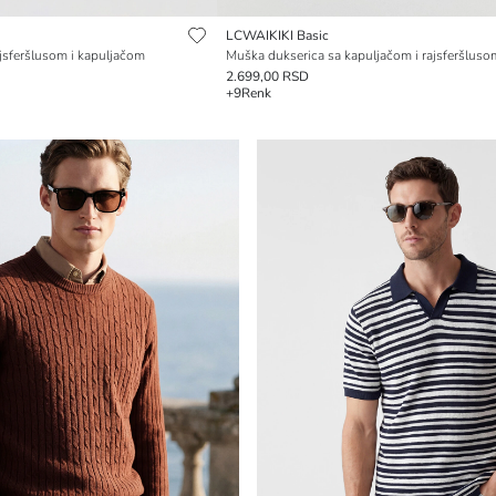
LCWAIKIKI Basic
jsferšlusom i kapuljačom
Muška dukserica sa kapuljačom i rajsferšluso
2.699,00 RSD
+9
Renk