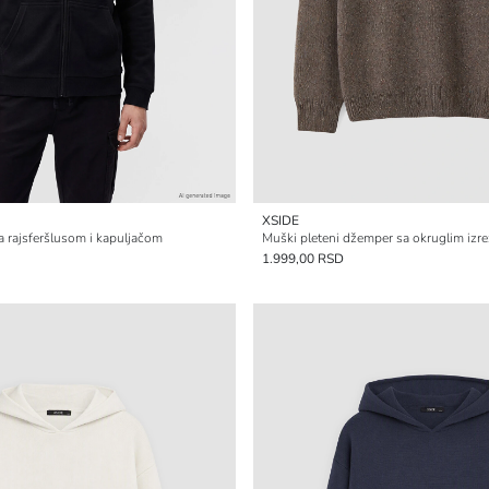
XSIDE
 rajsferšlusom i kapuljačom
Muški pleteni džemper sa okruglim izr
1.999,00 RSD