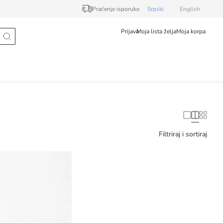
Praćenje isporuke
Srpski
English
Prijava
Moja lista želja
Moja korpa
Filtriraj i sortiraj