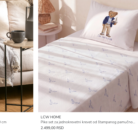
LCW HOME
0 cm
Pike set za jednokrevetni krevet od štampanog pamučnog materijala Bear Teddy
2.499,00 RSD