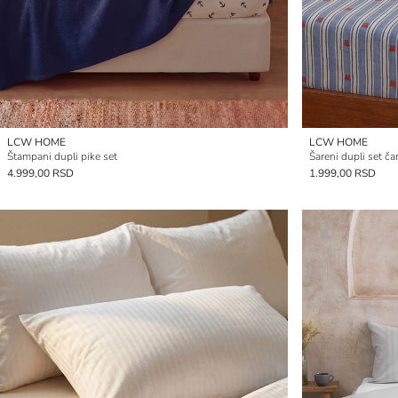
LCW HOME
LCW HOME
Štampani dupli pike set
Šareni dupli set č
4.999,00 RSD
1.999,00 RSD