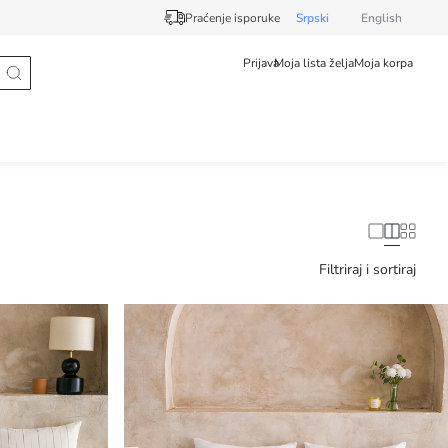
Praćenje isporuke
Srpski
English
Prijava
Moja lista želja
Moja korpa
Filtriraj i sortiraj