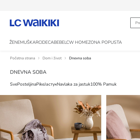
ŽENE
MUŠKARCI
DECA
BEBE
LCW HOME
ZONA POPUSTA
Početna strana
Dom i život
Dnevna soba
DNEVNA SOBA
Sve
Posteljina
Pike
Јастук
Navlaka za jastuk
100% Pamuk