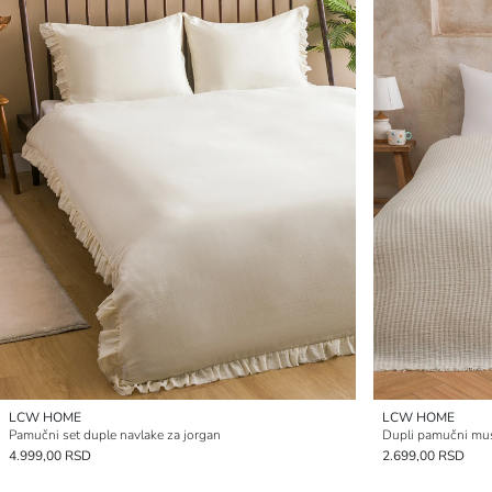
LCW HOME
LCW HOME
Pamučni set duple navlake za jorgan
Dupli pamučni musl
4.999,00 RSD
2.699,00 RSD