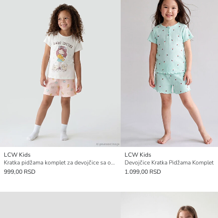
LCW Kids
LCW Kids
Kratka pidžama komplet za devojčice sa okruglim izrezom i štampom
Devojčice Kratka Pidžama Komplet
999,00 RSD
1.099,00 RSD