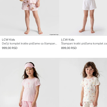
LCW Kids
LCW Kids
Dečiji komplet kratke pidžame sa štampanim medvedićem
999,00 RSD
899,00 RSD