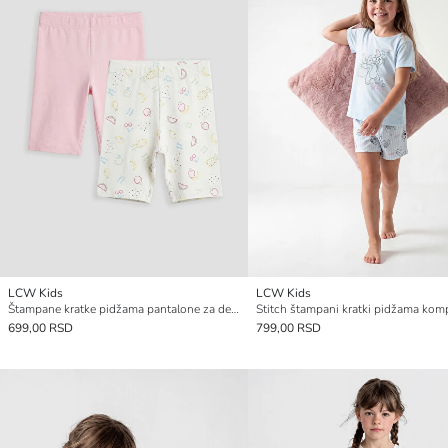
LCW Kids
LCW Kids
Štampane kratke pidžama pantalone za devojčice, pakovanje od 2 komada
699,00 RSD
799,00 RSD