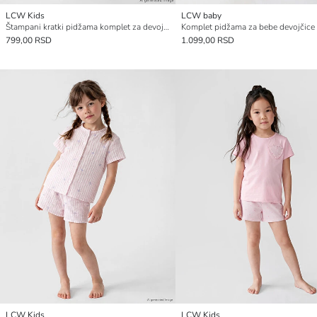
LCW Kids
LCW baby
Štampani kratki pidžama komplet za devojčice
799,00 RSD
1.099,00 RSD
LCW Kids
LCW Kids