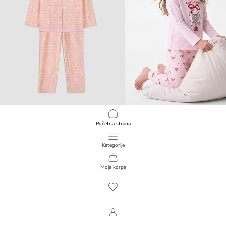
LCW Kids
LCW Kids
Početna strana
Devojački pidžama komplet sa uzorkom
1.299,00 RSD
1.099,00 RSD
Kategorije
Moja korpa
1
/
100