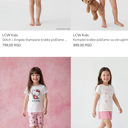
LCW Kids
LCW Kids
Stitch i Angela štampane kratke pidžame za devojčice
799,00 RSD
999,00 RSD