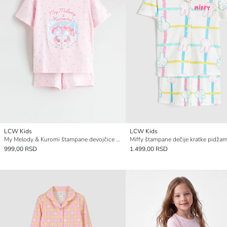
LCW Kids
LCW Kids
My Melody & Kuromi štampane devojčice kratka pidžama komplet
999,00 RSD
1.499,00 RSD