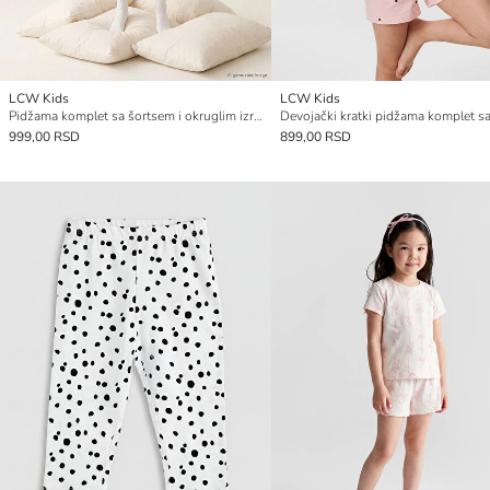
LCW Kids
LCW Kids
Pidžama komplet sa šortsem i okruglim izrezom za devojčice
999,00 RSD
899,00 RSD