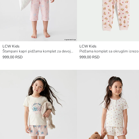
LCW Kids
LCW Kids
Štampani kapri pidžama komplet za devojčice
999,00 RSD
999,00 RSD