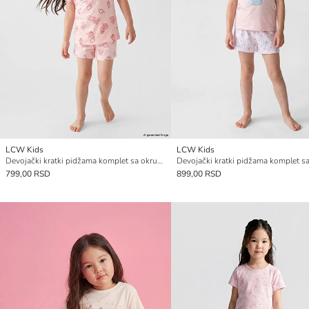
LCW Kids
LCW Kids
Devojački kratki pidžama komplet sa okruglim izrezom
799,00 RSD
899,00 RSD