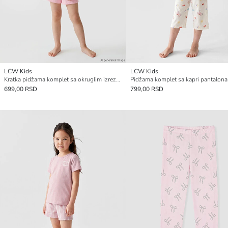
LCW Kids
LCW Kids
Kratka pidžama komplet sa okruglim izrezom za devojčice
699,00 RSD
799,00 RSD