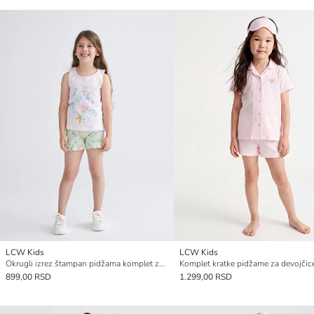
LCW Kids
LCW Kids
Okrugli izrez štampan pidžama komplet za devojčice sa šortsom
899,00 RSD
1.299,00 RSD