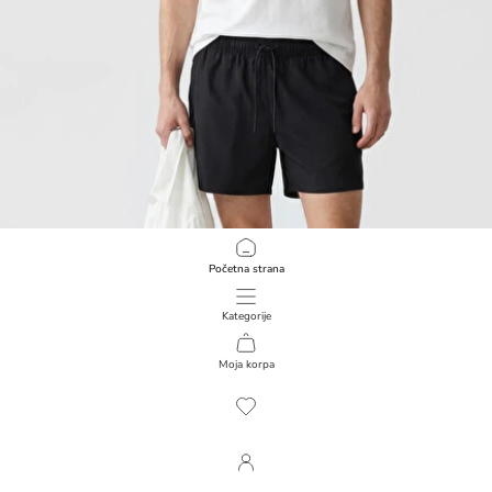
Početna strana
Kategorije
Moja korpa
1
/
242
LCW SWIMWEAR
Najkraći muški šorts za kupanje
1.699,00 RSD
+6
Renk