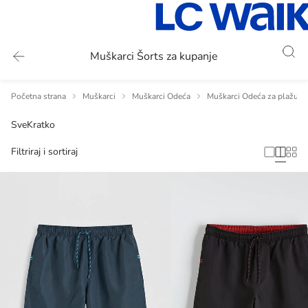
Muškarci Šorts za kupanje
Početna strana
Muškarci
Muškarci Odeća
Muškarci Odeća za plažu
Sve
Kratko
Filtriraj i sortiraj