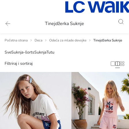
Tinejdžerka Suknje
Početna strana
Deca
Odeća za mlade devojke
Tinejdžerka Suknje
Sve
Suknja-šorts
Suknja
Tutu
Filtriraj i sortiraj