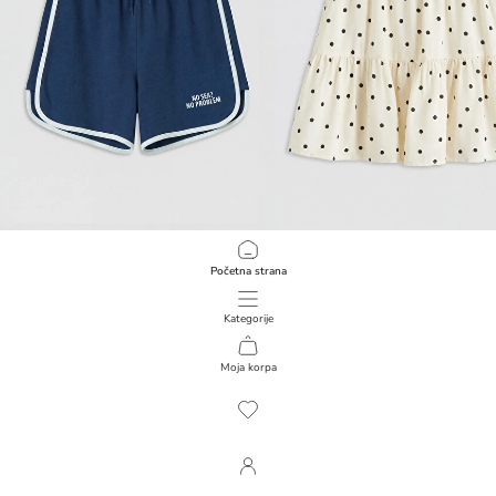
LCW Kids
LCW Kids
Početna strana
Štampani šorts za devojčice
799,00 RSD
1.099,00 RSD
Kategorije
Moja korpa
1
/
275