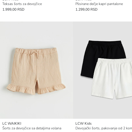
Teksas šorts za devojčice
Plisirane dečje kapri pantalone
1.999,00 RSD
1.299,00 RSD
LC WAIKIKI
LCW Kids
Šorts za devojčice sa detaljima volana
Devojački šorts, pakovanje od 2 ko