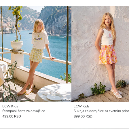
LCW Kids
LCW Kids
Štampani šorts za devojčice
Suknja za devojčice sa cvetnim pri
499,00 RSD
899,00 RSD