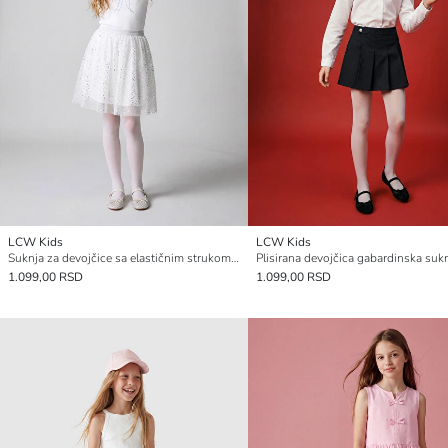
LCW Kids
LCW Kids
Suknja za devojčice sa elastičnim strukom Tutu
1.099,00 RSD
1.099,00 RSD