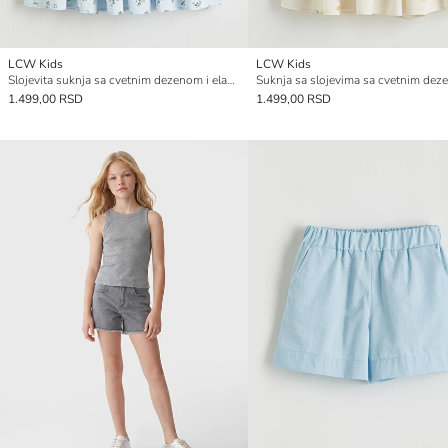
LCW Kids
LCW Kids
Slojevita suknja sa cvetnim dezenom i elastičnim strukom za devojčice
1.499,00 RSD
1.499,00 RSD