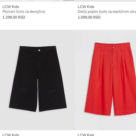
LCW Kids
LCW Kids
Plisirani šorts za devojčice
Dečiji poplin šorts sa elastičnim st
1.299,00 RSD
1.099,00 RSD
LCW Kids
LCW Kids