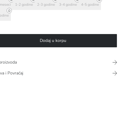
meseci
1-2 godine
2-3 godine
3-4 godine
4-5 godine
odine
Dodaj u korpu
proizvoda
va i Povraćaj