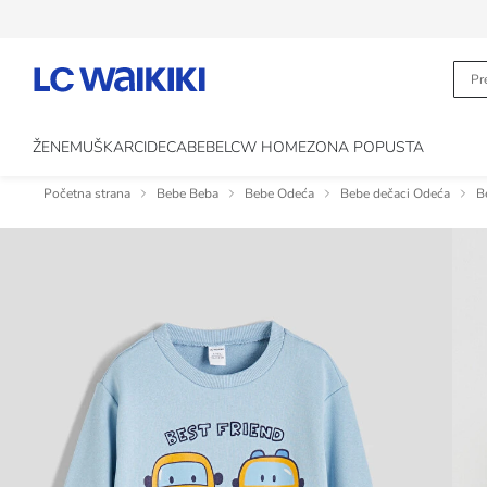
ŽENE
MUŠKARCI
DECA
BEBE
LCW HOME
ZONA POPUSTA
Početna strana
Bebe Beba
Bebe Odeća
Bebe dečaci Odeća
B