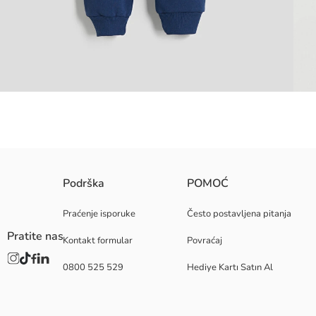
#REF!
Podrška
POMOĆ
Osnovna Tkanina Dukserıca:
Osnovna Tkanina Pantalone:
Praćenje isporuke
Često postavljena pitanja
Zemlja porekla:
Pratite nas
Kontakt formular
Povraćaj
Prodavac:
Brend:
0800 525 529
Hediye Kartı Satın Al
Pol:
Debljina: