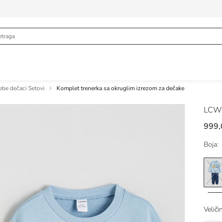
ebe dečaci Setovi
Komplet trenerka sa okruglim izrezom za dečake
LCW
999,
Boja:
Veliči