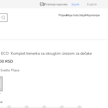
Praćenje isporuke
Srpski
English
Prijava
Moja lista želja
Moja korpa
 ECO
Komplet trenerka sa okruglim izrezom za dečake
00 RSD
Svetlo Plava
na: