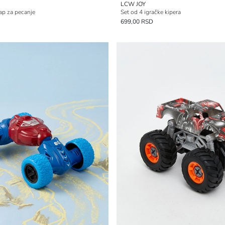
LCW JOY
ap za pecanje
Set od 4 igračke kipera
699,00 RSD