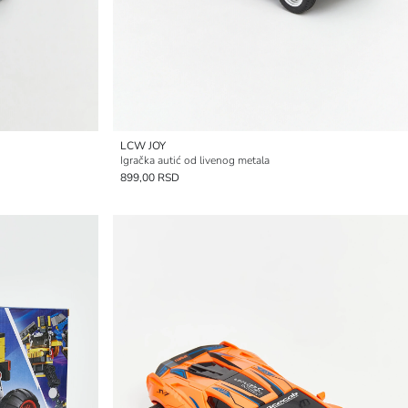
LCW JOY
Igračka autić od livenog metala
899,00 RSD