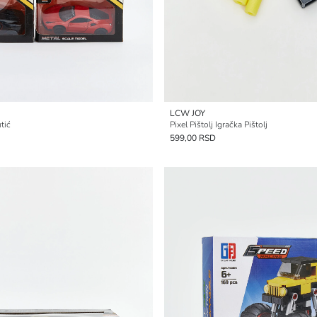
LCW JOY
tić
Pixel Pištolj Igračka Pištolj
599,00 RSD