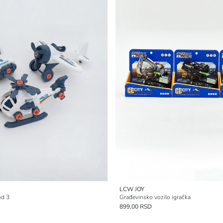
LCW JOY
od 3
Građevinsko vozilo igračka
899,00 RSD