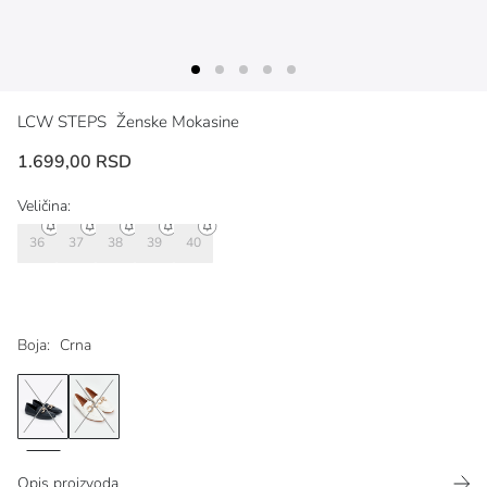
LCW STEPS
Ženske Mokasine
1.699,00 RSD
Veličina:
36
37
38
39
40
Boja:
Crna
Opis proizvoda