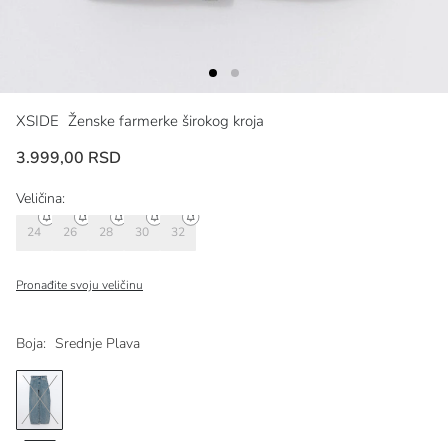
XSIDE
Ženske farmerke širokog kroja
3.999,00 RSD
Veličina:
24
26
28
30
32
Pronađite svoju veličinu
Boja:
Srednje Plava