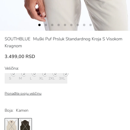
SOUTHBLUE
Muški Puf Prsluk Standardnog Kroja S Visokom
Kragnom
3.499,00 RSD
Veličina:
S
M
L
XL
2XL
3XL
Pronađite svoju veličinu
Boja:
Kamen