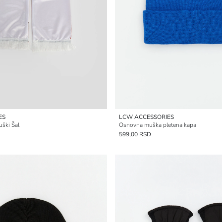
ES
LCW ACCESSORIES
uški Šal
Osnovna muška pletena kapa
599,00 RSD