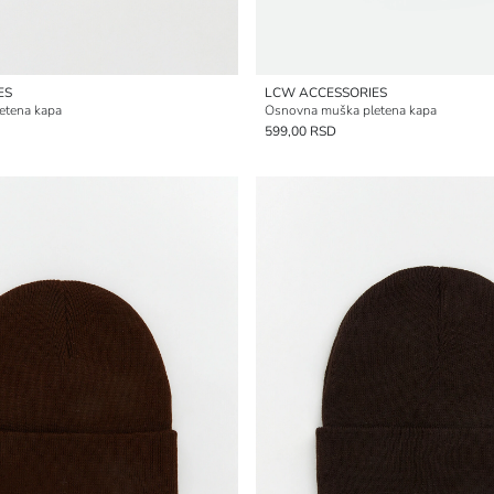
ES
LCW ACCESSORIES
etena kapa
Osnovna muška pletena kapa
599,00 RSD