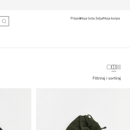
Praćenje isporuke
Srpski
English
Prijava
Moja lista želja
Moja korpa
Filtriraj i sortiraj