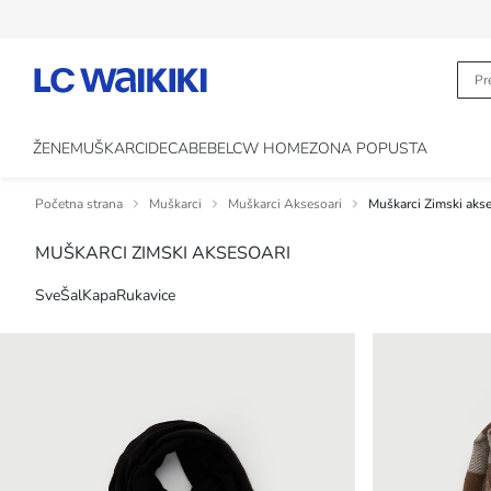
ŽENE
MUŠKARCI
DECA
BEBE
LCW HOME
ZONA POPUSTA
Početna strana
Muškarci
Muškarci Aksesoari
Muškarci Zimski akse
MUŠKARCI ZIMSKI AKSESOARI
Sve
Šal
Kapa
Rukavice