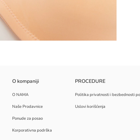
eksturi.
O kompaniji
PROCEDURE
avljenom strukturom. Ima žicu i bez postave je. Bretelice su uklonjive. 
O NAMA
Politika privatnosti i bezbednosti 
Naše Prodavnice
Uslovi korišćenja
Ponude za posao
Korporativna podrška