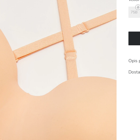
75B
Opis 
Dosta