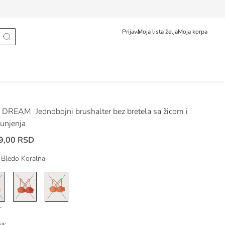
Praćenje isporuke
Srpski
English
Prijava
Moja lista želja
Moja korpa
 DREAM
Jednobojni brushalter bez bretela sa žicom i
unjenja
9,00 RSD
Bledo Koralna
na: