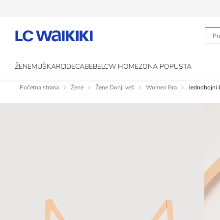
ŽENE
MUŠKARCI
DECA
BEBE
LCW HOME
ZONA POPUSTA
Početna strana
Žene
Žene Donji veš
Women Bra
Jednobojni 