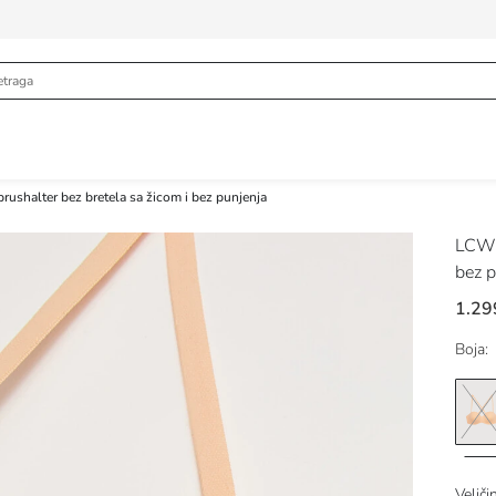
brushalter bez bretela sa žicom i bez punjenja
LCW
bez p
1.29
Boja:
Veliči