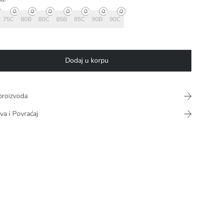
75C
80B
80C
85B
85C
90B
90C
Dodaj u korpu
proizvoda
va i Povraćaj