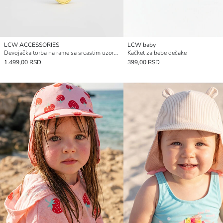
LCW ACCESSORIES
LCW baby
Devojačka torba na rame sa srcastim uzorkom
Kačket za bebe dečake
1.499,00 RSD
399,00 RSD