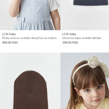
LCW baby
LCW baby
Šnala za kosu za bebe devojčice sa mašnom
Osnovna kapa za bebe dečake
399,00 RSD
299,00 RSD