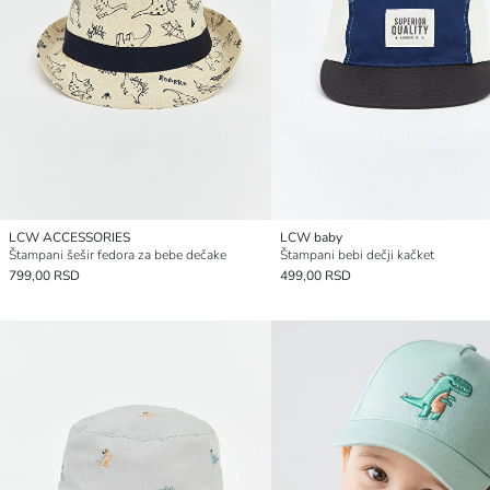
LCW ACCESSORIES
LCW baby
Štampani šešir fedora za bebe dečake
Štampani bebi dečji kačket
799,00 RSD
499,00 RSD