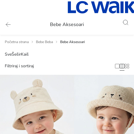
Bebe Aksesoari
Početna strana
Bebe Beba
Bebe Aksesoari
Sve
Šešir
Kaiš
Filtriraj i sortiraj