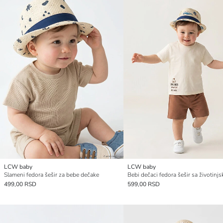
LCW baby
LCW baby
Slameni fedora šešir za bebe dečake
499,00 RSD
599,00 RSD