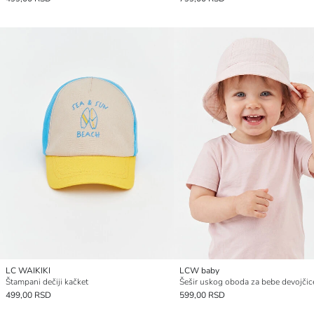
LC WAIKIKI
LCW baby
Štampani dečiji kačket
Šešir uskog oboda za bebe devojčic
499,00 RSD
599,00 RSD