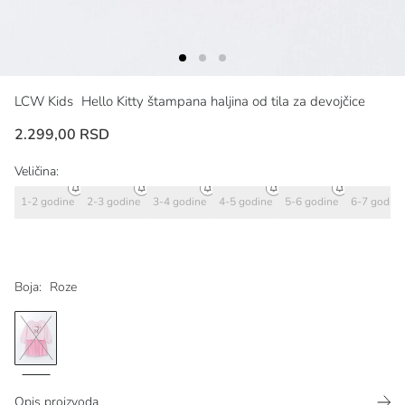
LCW Kids
Hello Kitty štampana haljina od tila za devojčice
2.299,00 RSD
Veličina:
1-2 godine
2-3 godine
3-4 godine
4-5 godine
5-6 godine
6-7 godine
Boja:
Roze
Opis proizvoda