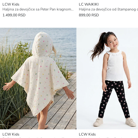
LCW Kids
LC WAIKIKI
Haljina za devojčice sa Peter Pan kragnom od materijala sa izgledom lana
Haljina za devojčice od štampanog d
1.499,00 RSD
899,00 RSD
LCW Kids
LCW Kids