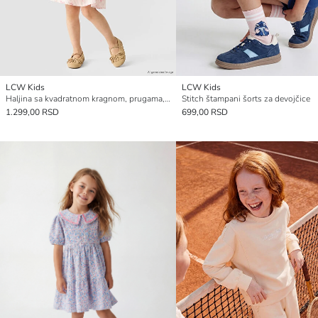
LCW Kids
LCW Kids
Haljina sa kvadratnom kragnom, prugama, mašnom i štampom za devojčice
Stitch štampani šorts za devojčice
1.299,00 RSD
699,00 RSD