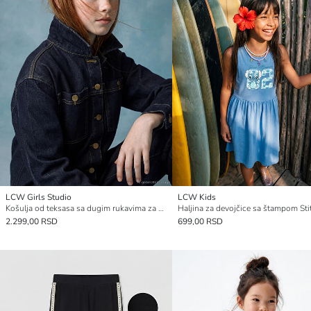
LCW Girls Studio
LCW Kids
Košulja od teksasa sa dugim rukavima za devojčice
Haljina za devojčice sa štampom Sti
2.299,00 RSD
699,00 RSD