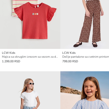
LCW Kids
LCW Kids
Majica sa okruglim izrezom sa vezom za devojčice, pakovanje od 2 komada
1.299,00 RSD
799,00 RSD