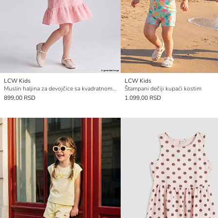
LCW Kids
LCW Kids
Muslin haljina za devojčice sa kvadratnom kragnom i vezom
Štampani dečiji kupaći kostim
899,00 RSD
1.099,00 RSD