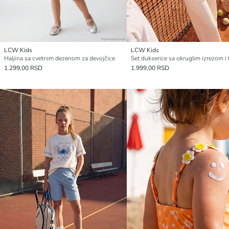
LCW Kids
LCW Kids
Haljina sa cvetnim dezenom za devojčice
1.299,00 RSD
1.999,00 RSD