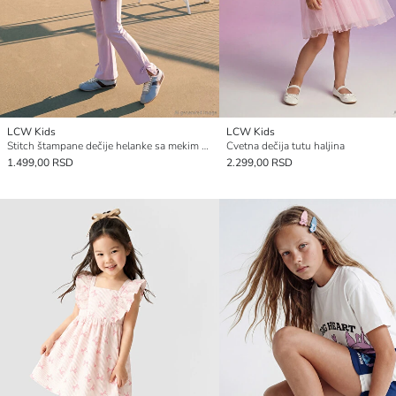
LCW Kids
LCW Kids
Stitch štampane dečije helanke sa mekim dodirom
Cvetna dečija tutu haljina
1.499,00 RSD
2.299,00 RSD