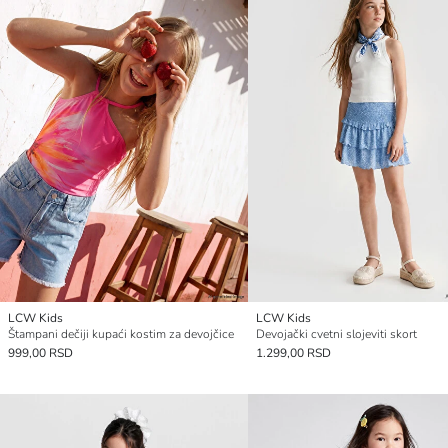
LCW Kids
LCW Kids
Štampani dečiji kupaći kostim za devojčice
Devojački cvetni slojeviti skort
999,00 RSD
1.299,00 RSD