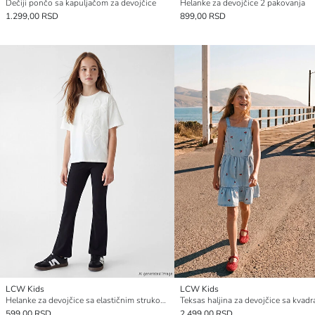
Dečiji pončo sa kapuljačom za devojčice
Helanke za devojčice 2 pakovanja
1.299,00 RSD
899,00 RSD
LCW Kids
LCW Kids
Helanke za devojčice sa elastičnim strukom i zvonastim nogavicama
599,00 RSD
2.499,00 RSD