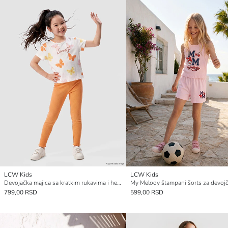
LCW Kids
LCW Kids
Devojačka majica sa kratkim rukavima i helanke sa printom leptira
My Melody štampani šorts za devojč
799,00 RSD
599,00 RSD