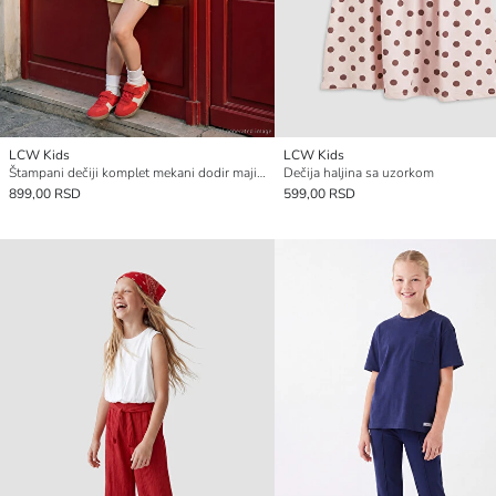
LCW Kids
LCW Kids
Štampani dečiji komplet mekani dodir majica i šorts
Dečija haljina sa uzorkom
899,00 RSD
599,00 RSD