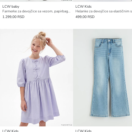
LCW baby
LCW Kids
Farmerke za devojčice sa vezom, papirbag kroja
Helanke za devojčice sa elastičnim 
1.299,00 RSD
499,00 RSD
LCW Kids
LCW Kids