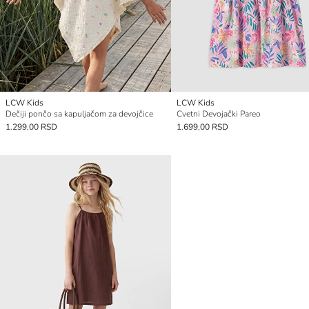
LCW Kids
LCW Kids
Dečiji pončo sa kapuljačom za devojčice
Cvetni Devojački Pareo
1.299,00 RSD
1.699,00 RSD