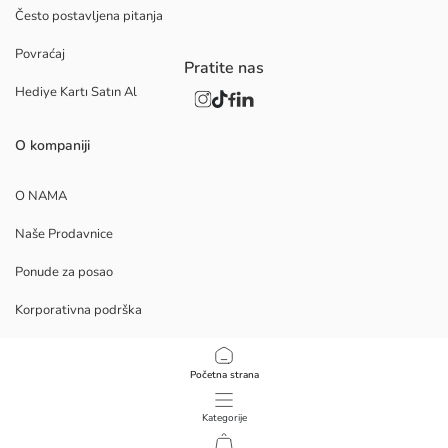
Često postavljena pitanja
Povraćaj
Pratite nas
Hediye Kartı Satın Al
O kompaniji
O NAMA
Naše Prodavnice
Ponude za posao
Korporativna podrška
PROCEDURE
Početna strana
Politika privatnosti i bezbednosti podataka
Kategorije