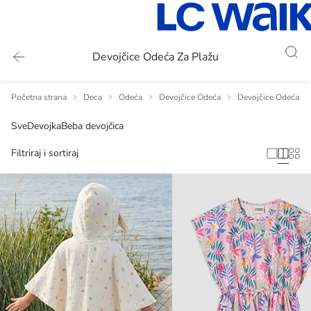
Devojčice Odeća Za Plažu
Početna strana
Deca
Odeća
Devojčice Odeća
Devojčice Odeća za
Sve
Devojka
Beba devojčica
Filtriraj i sortiraj