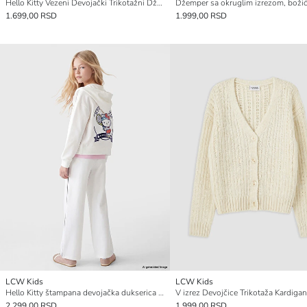
Hello Kitty Vezeni Devojački Trikotažni Džemper Prsluk sa V Izrezom
1.699,00 RSD
1.999,00 RSD
LCW Kids
LCW Kids
Hello Kitty štampana devojačka dukserica sa rajsferšlusom
V izrez Devojčice Trikotaža Kardigan
2.299,00 RSD
1.999,00 RSD