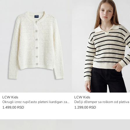
LCW Kids
LCW Kids
Okrugli izrez rupičasto pleteni kardigan za devojčice
Dečiji džemper sa rolkom od pletiva
1.499,00 RSD
1.299,00 RSD