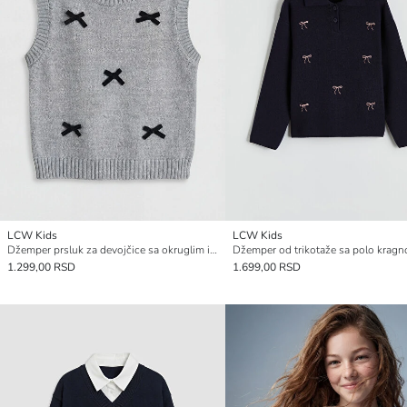
LCW Kids
LCW Kids
Džemper prsluk za devojčice sa okruglim izrezom i mašnom od trikotaže
1.299,00 RSD
1.699,00 RSD