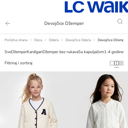
Devojčice Džemper
Početna strana
Deca
Odeća
Devojčice Odeća
Devojčice Džemper
Sve
Džemper
Kardigan
Džemper bez rukava
Sa kapuljačom
1-4 godine
4-
Filtriraj i sortiraj