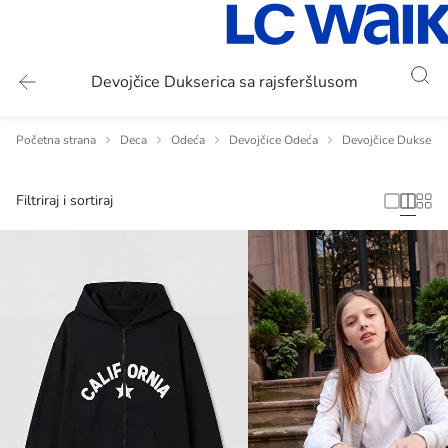
Devojčice Dukserica sa rajsferšlusom
Početna strana
Deca
Odeća
Devojčice Odeća
Devojčice Dukseric
Filtriraj i sortiraj