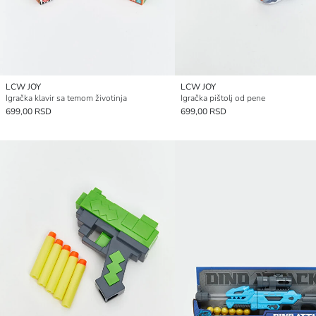
LCW JOY
LCW JOY
Igračka klavir sa temom životinja
Igračka pištolj od pene
699,00 RSD
699,00 RSD