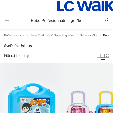
Bebe Profesioanalne igračke
Početna strana
Bebe Trudnoća & Bebe & Igračke
Bebe Igračke
Bebe P
Sve
Dečak
Uniseks
Filtriraj i sortiraj