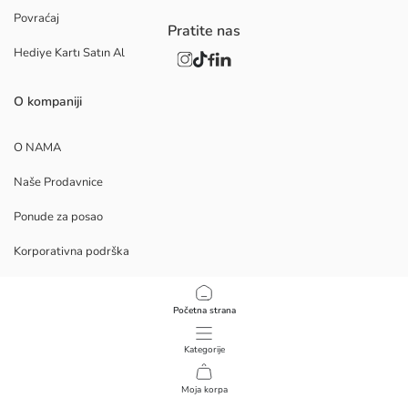
Povraćaj
Pratite nas
Hediye Kartı Satın Al
O kompaniji
O NAMA
Naše Prodavnice
Ponude za posao
Korporativna podrška
PROCEDURE
Početna strana
Politika privatnosti i bezbednosti podataka
Kategorije
Uslovi korišćenja
Moja korpa
1
/
10