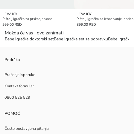
LCW JOY
LCW JOY
Pištolj igračka za prskanje vode
Pištolj igračka za izbacivanje loptica
999,00 RSD
899,00 RSD
Možda će vas i ovo zanimati
Bebe Igračka doktorski set
Bebe Igračka set za popravku
Bebe Igračka f
Podrška
Praćenje isporuke
Kontakt formular
0800 525 529
POMOĆ
Često postavljena pitanja