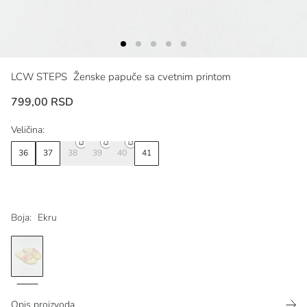
LCW STEPS
Ženske papuče sa cvetnim printom
799,00 RSD
Veličina:
36
37
38
39
40
41
Boja:
Ekru
Opis proizvoda