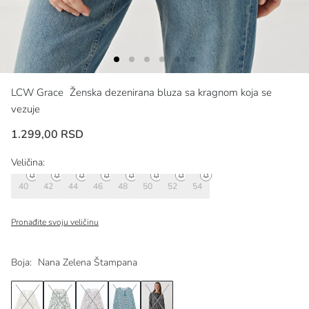
LCW Grace
Ženska dezenirana bluza sa kragnom koja se
vezuje
1.299,00 RSD
Veličina:
40
42
44
46
48
50
52
54
Pronađite svoju veličinu
Boja:
Nana Zelena Štampana