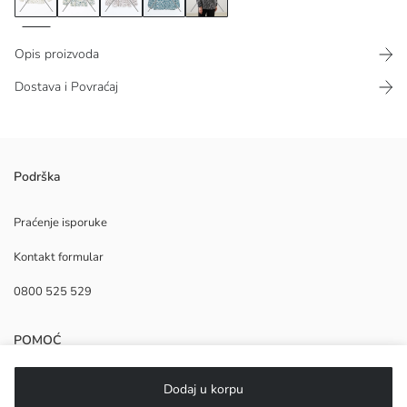
Opis proizvoda
Dostava i Povraćaj
#REF!
Podrška
Praćenje isporuke
Kontakt formular
Osnovna Tkanina:
Zemlja porekla:
0800 525 529
Prodavac:
Brend:
Pol:
POMOĆ
Fit:
Tkanje/Materijal:
Debljina:
Često postavljena pitanja
Dodaj u korpu