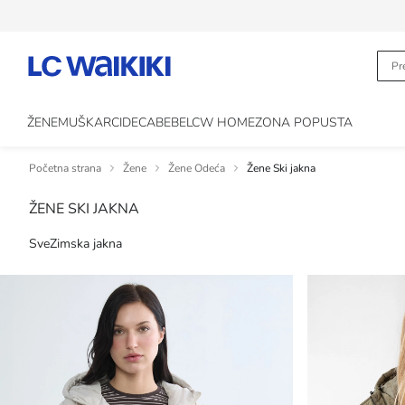
ŽENE
MUŠKARCI
DECA
BEBE
LCW HOME
ZONA POPUSTA
Početna strana
Žene
Žene Odeća
Žene Ski jakna
ŽENE SKI JAKNA
Sve
Zimska jakna