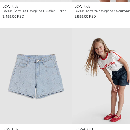
LCW Kids
LCW Kids
Teksas Šorts za Devojčice Ukrašen Cirkonima
Teksas šorts za devojčice sa cirkon
2.499,00 RSD
1.999,00 RSD
LCW Kids
LC WAIKIKI