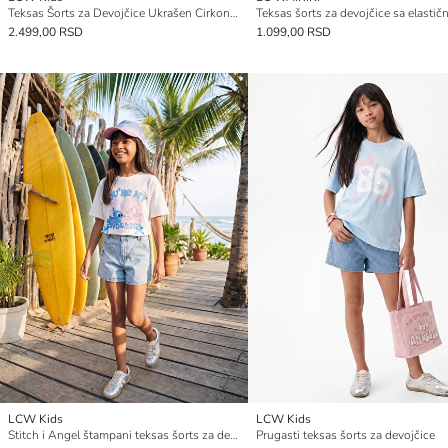
Teksas Šorts za Devojčice Ukrašen Cirkonima
2.499,00 RSD
1.099,00 RSD
LCW Kids
LCW Kids
Stitch i Angel štampani teksas šorts za devojčice
Prugasti teksas šorts za devojčice