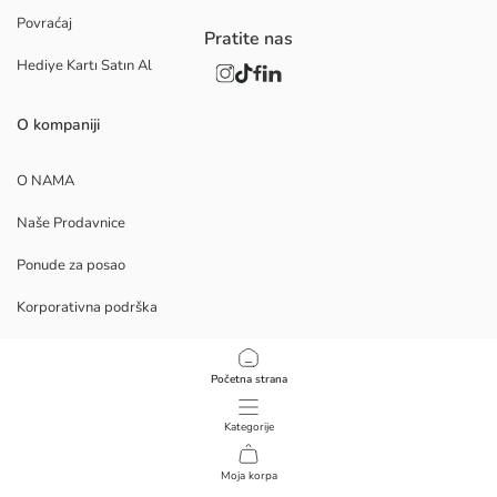
Povraćaj
Pratite nas
Hediye Kartı Satın Al
O kompaniji
O NAMA
Naše Prodavnice
Ponude za posao
Korporativna podrška
PROCEDURE
Početna strana
Politika privatnosti i bezbednosti podataka
Kategorije
Uslovi korišćenja
Moja korpa
1
/
41