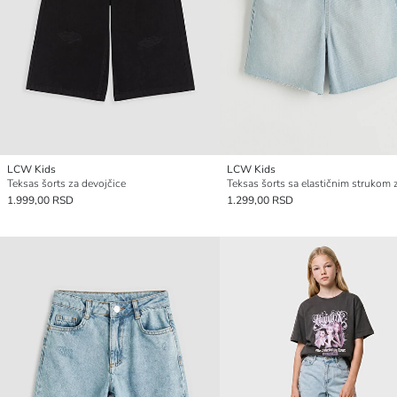
LCW Kids
LCW Kids
Teksas šorts za devojčice
1.999,00 RSD
1.299,00 RSD