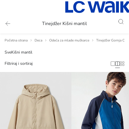
Tinejdžer Kišni mantil
Početna strana
Deca
Odeća za mlade muškarce
Tinejdžer Gornja Ode
Sve
Kišni mantil
Filtriraj i sortiraj