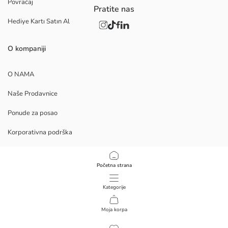
Povraćaj
Pratite nas
Hediye Kartı Satın Al
O kompaniji
O NAMA
Naše Prodavnice
Ponude za posao
Korporativna podrška
PROCEDURE
Početna strana
Politika privatnosti i bezbednosti podataka
Kategorije
Uslovi korišćenja
Moja korpa
1
/
8
Preuzmite Mobilnu Aplikaciju