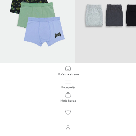
LCW Kids
LCW Kids
Početna strana
Dečije 3-delne bokserice
Dečije bokserice, pakovanje od 3 k
899,00 RSD
799,00 RSD
Kategorije
Moja korpa
1
/
136