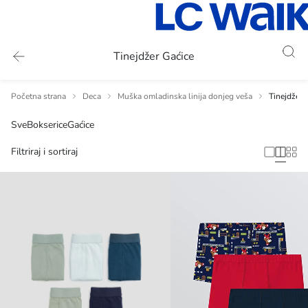
Tinejdžer Gaćice
Početna strana
Deca
Muška omladinska linija donjeg veša
Tinejdžer 
Sve
Bokserice
Gaćice
Filtriraj i sortiraj