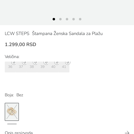
LCW STEPS
Štampana Ženska Sandala za Plažu
1.299,00 RSD
Veličina:
36
37
38
39
40
41
Boja:
Bez
Opis proizvoda