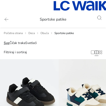
Sportske patike
Početna strana
Deca
Obuća
Sportske patike
Sve
Čičak traka
Svetleći
Filtriraj i sortiraj