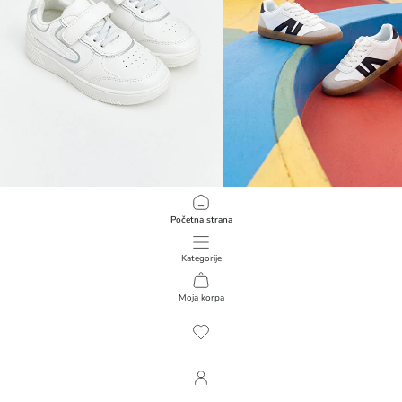
LCW STEPS
LCW STEPS
Početna strana
Dečije patike od eko kože
1.499,00 RSD
1.499,00 RSD
Kategorije
Moja korpa
1
/
386