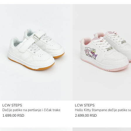
LCW STEPS
LCW STEPS
Dečije patike na pertlanje i čičak trake
1.699,00 RSD
2.699,00 RSD