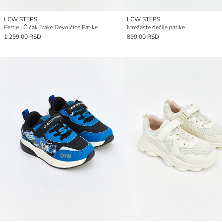
LCW STEPS
LCW STEPS
Pertle i Čičak Trake Devojčice Patike
Mrežaste dečije patike
1.299,00 RSD
899,00 RSD