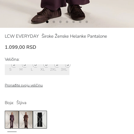
LCW EVERYDAY
Široke Ženske Helanke Pantalone
1.099,00 RSD
Veličina:
S
M
L
XL
2XL
3XL
Pronađite svoju veličinu
Boja:
Šljiva