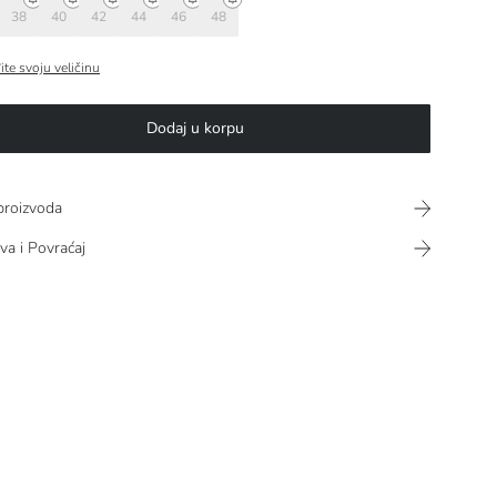
38
40
42
44
46
48
ite svoju veličinu
Dodaj u korpu
proizvoda
va i Povraćaj