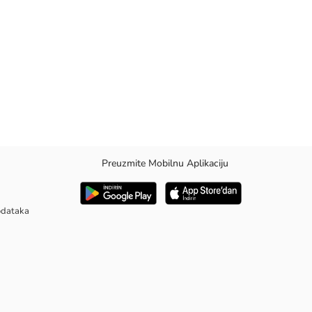
Preuzmite Mobilnu Aplikaciju
na tkanina od poplina i moderan prugasti dezen osiguravaju udobnost
podataka