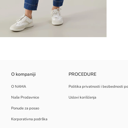
 dvostrukim džepovima sa preklopom, kombinuje stil i praktičnost. Laga
O kompaniji
PROCEDURE
O NAMA
Politika privatnosti i bezbednosti 
Naše Prodavnice
Uslovi korišćenja
Ponude za posao
Korporativna podrška