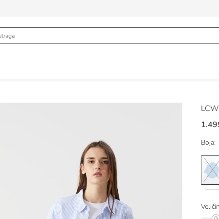
LCWA
1.49
Boja:
Veliči