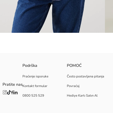
Prugasta ženska košulja od poplina, sa kopčanjem na dugmad sprijeda i
Podrška
POMOĆ
tokom celog dana.
Praćenje isporuke
Često postavljena pitanja
Pratite nas
Kontakt formular
Povraćaj
Osnovna Tkanina:
0800 525 529
Hediye Kartı Satın Al
Zemlja porekla:
Prodavac:
Brend:
Pol: