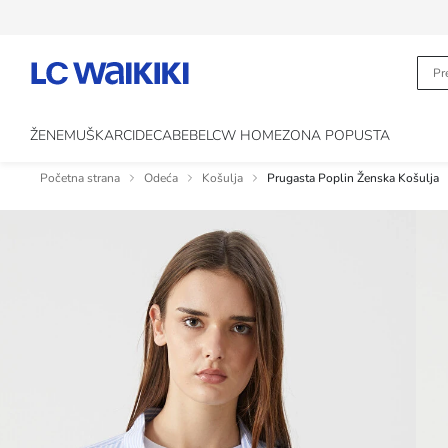
ŽENE
MUŠKARCI
DECA
BEBE
LCW HOME
ZONA POPUSTA
Početna strana
Odeća
Košulja
Prugasta Poplin Ženska Košulja