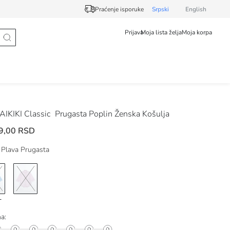
Praćenje isporuke
Srpski
English
Prijava
Moja lista želja
Moja korpa
IKIKI Classic
Prugasta Poplin Ženska Košulja
9,00 RSD
Plava Prugasta
na: