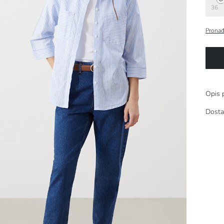
36
Pronađ
Opis 
Dosta