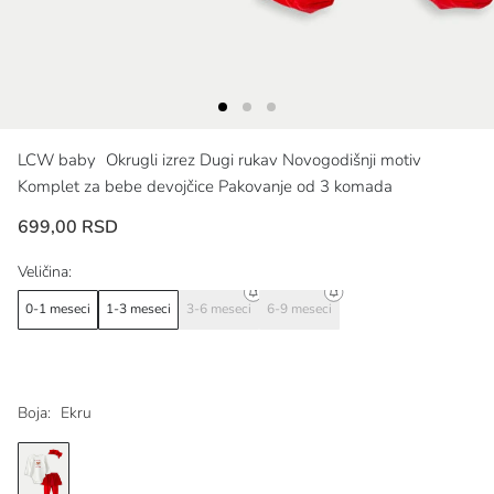
LCW baby
Okrugli izrez Dugi rukav Novogodišnji motiv
Komplet za bebe devojčice Pakovanje od 3 komada
699,00 RSD
Veličina:
0-1 meseci
1-3 meseci
3-6 meseci
6-9 meseci
Boja:
Ekru