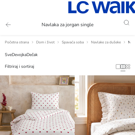
Navlaka za jorgan single
Početna strana
Dom i život
Spavaća soba
Navlake za dušeke
Navl
Sve
Devojka
Dečak
Filtriraj i sortiraj