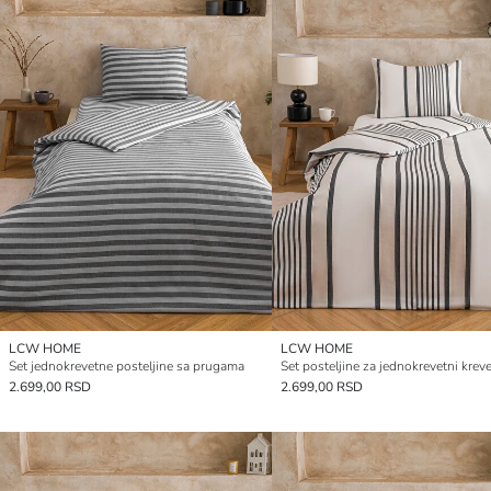
LCW HOME
LCW HOME
Set jednokrevetne posteljine sa prugama
2.699,00 RSD
2.699,00 RSD