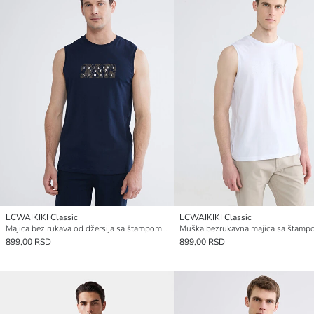
LCWAIKIKI Classic
LCWAIKIKI Classic
Majica bez rukava od džersija sa štampom, okrugli izrez, muškarac
899,00 RSD
899,00 RSD