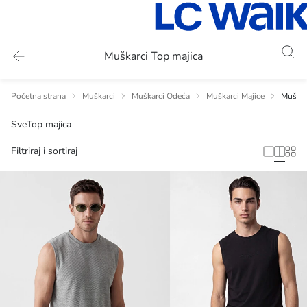
Muškarci Top majica
Početna strana
Muškarci
Muškarci Odeća
Muškarci Majice
Muškar
Sve
Top majica
Filtriraj i sortiraj