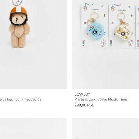
LCW JOY
ve sa figuricom medvedića
Privezak za ključeve Music Time
299,00 RSD