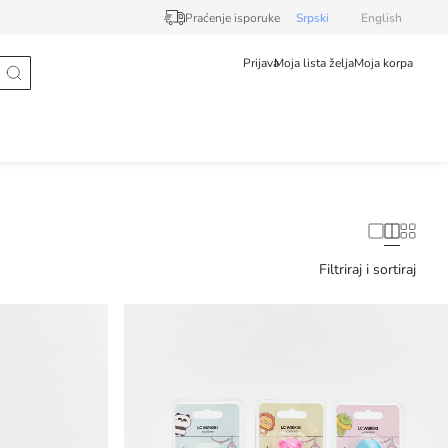
Praćenje isporuke
Srpski
English
Prijava
Moja lista želja
Moja korpa
Filtriraj i sortiraj