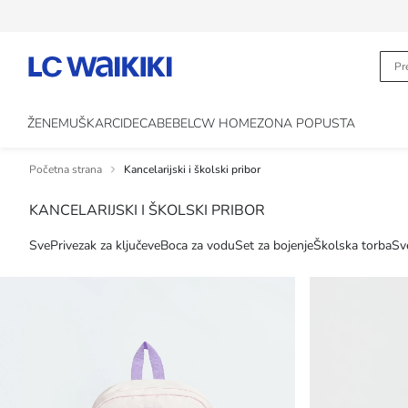
ŽENE
MUŠKARCI
DECA
BEBE
LCW HOME
ZONA POPUSTA
Početna strana
Kancelarijski i školski pribor
KANCELARIJSKI I ŠKOLSKI PRIBOR
Sve
Privezak za ključeve
Boca za vodu
Set za bojenje
Školska torba
Sv