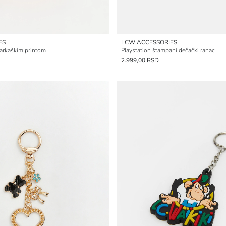
ES
LCW ACCESSORIES
šarkaškim printom
Playstation štampani dečački ranac
2.999,00 RSD