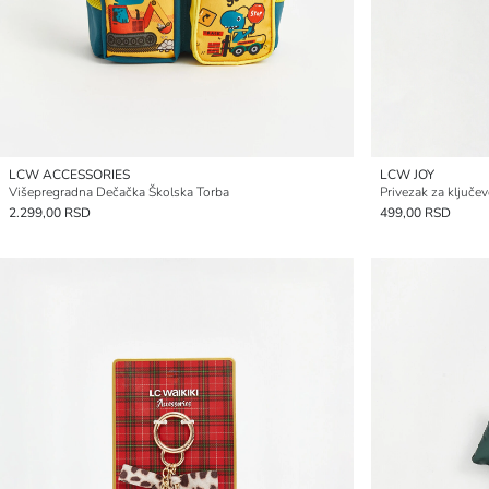
LCW ACCESSORIES
LCW JOY
Višepregradna Dečačka Školska Torba
Privezak za ključe
2.299,00 RSD
499,00 RSD