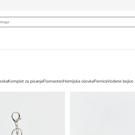
eska
Komplet za pisanje
Flomasteri
Hemijska olovka
Pernica
Vodene bojice