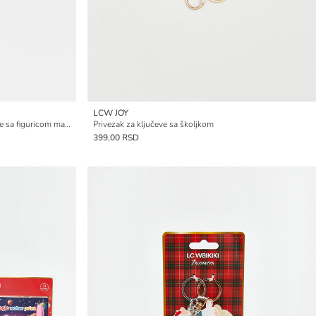
LCW JOY
Uniseks nostalgični privezak za ključeve sa figuricom majmuna
Privezak za ključeve sa školjkom
399,00 RSD