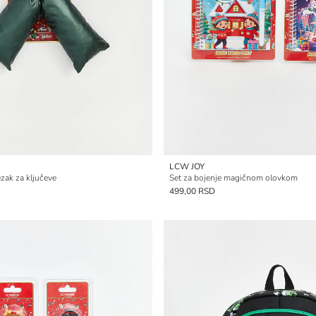
LCW JOY
zak za ključeve
Set za bojenje magičnom olovkom
499,00 RSD