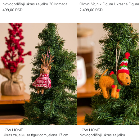
Novogodišnji ukras za jelku 20 komada
Olovni Vojnik Figura Ukrasna Figur
499,00 RSD
2.499,00 RSD
LCW HOME
LCW HOME
Ukras za jelku sa figuricom jelena 17 cm
Novogodišnji ukras za jelku