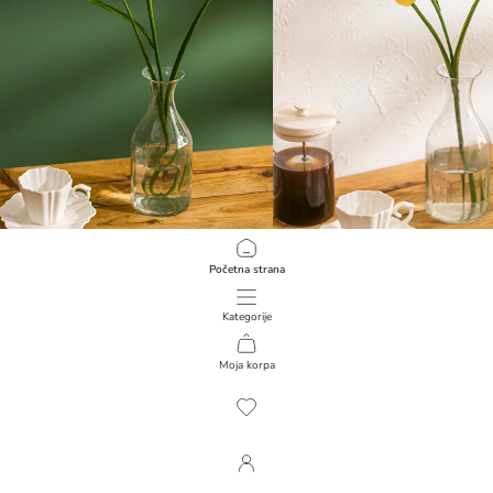
LCW HOME
LCW HOME
Početna strana
Dekorativni veštački cvet 60 cm
Dekorativni veštački cvet 60 cm
399,00 RSD
399,00 RSD
Kategorije
Moja korpa
1
/
167