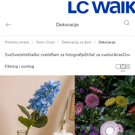
Dekoracije
Početna strana
Dom i život
Dekoracija za dom
Dekoracije
Sve
Sveća
Veštačko cveće
Ram za fotografije
Držač za sveću
Ukras
Osveži
Filtriraj i sortiraj