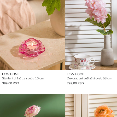
LCW HOME
LCW HOME
Stakleni držač za sveću 10 cm
Dekorativni veštački cvet, 58 cm
399,00 RSD
799,00 RSD