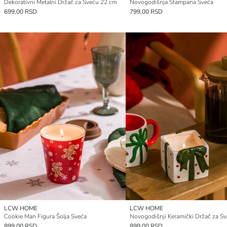
Dekorativni Metalni Držač za Sveću 22 cm
Novogodišnja Štampana Sveća
699,00 RSD
799,00 RSD
LCW HOME
LCW HOME
Cookie Man Figura Šolja Sveća
899,00 RSD
899,00 RSD