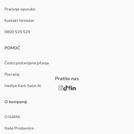
Praćenje isporuke
Kontakt formular
0800 525 529
POMOĆ
Često postavljena pitanja
Povraćaj
Pratite nas
Hediye Kartı Satın Al
O kompaniji
O NAMA
Naše Prodavnice