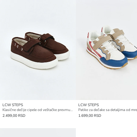
LCW STEPS
LCW STEPS
Klasične dečije cipele od veštačke prevrnute kože
2.499,00 RSD
1.699,00 RSD