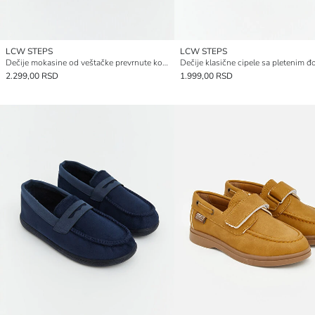
LCW STEPS
LCW STEPS
Dečije mokasine od veštačke prevrnute kože
Dečije klasične cipele sa pletenim 
2.299,00 RSD
1.999,00 RSD