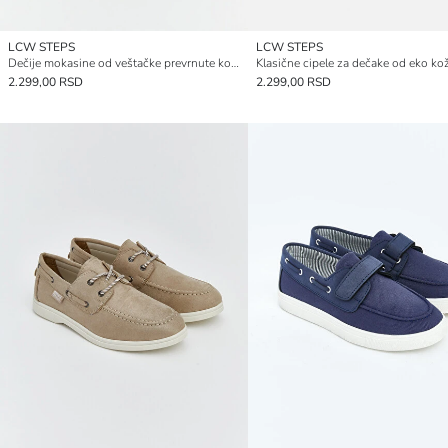
LCW STEPS
LCW STEPS
Dečije mokasine od veštačke prevrnute kože
Klasične cipele za dečake od eko ko
2.299,00 RSD
2.299,00 RSD