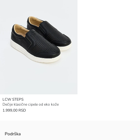
LCW STEPS
Dečije klasične cipele od eko kože
1.999,00 RSD
Podrška