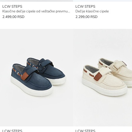
LCW STEPS
LCW STEPS
Klasične dečije cipele od veštačke prevrnute kože
Dečije klasične cipele
2.499,00 RSD
2.299,00 RSD
LCW STEPS
LCW STEPS