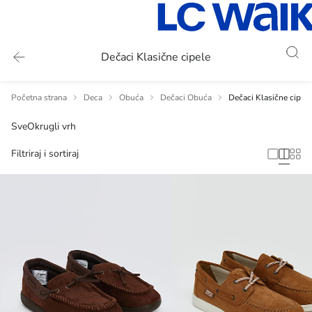
Dečaci Klasične cipele
Početna strana
Deca
Obuća
Dečaci Obuća
Dečaci Klasične cipele
Sve
Okrugli vrh
Filtriraj i sortiraj