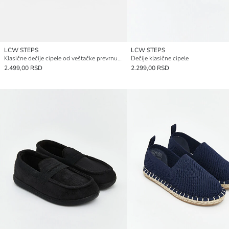
LCW STEPS
LCW STEPS
Klasične dečije cipele od veštačke prevrnute kože
Dečije klasične cipele
2.499,00 RSD
2.299,00 RSD