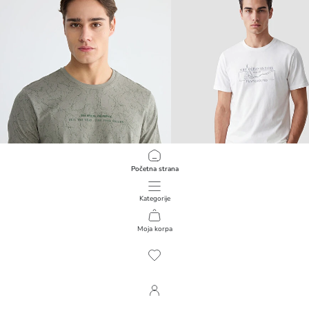
Početna strana
Kategorije
LCWAIKIKI Classic
LCWAIKIKI Classic
Tamno Žuta Majica Muškarac
Moja korpa
1
/
3685
799,00 RSD
799,00 RSD