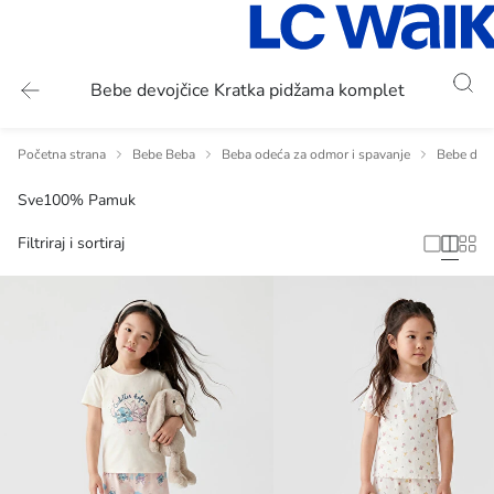
Bebe devojčice Kratka pidžama komplet
Početna strana
Bebe Beba
Beba odeća za odmor i spavanje
Bebe devo
Sve
100% Pamuk
Filtriraj i sortiraj