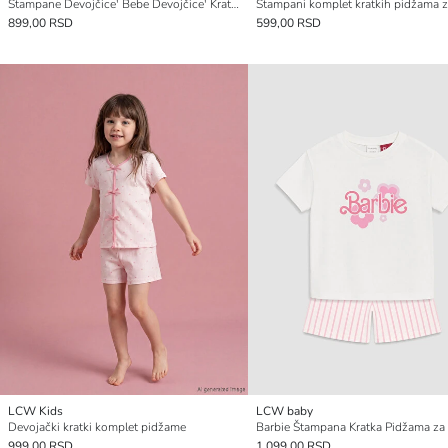
Štampane Devojčice' Bebe Devojčice' Kratka Džersi Pidžama Komplet
899,00 RSD
599,00 RSD
LCW Kids
LCW baby
Devojački kratki komplet pidžame
999,00 RSD
1.099,00 RSD