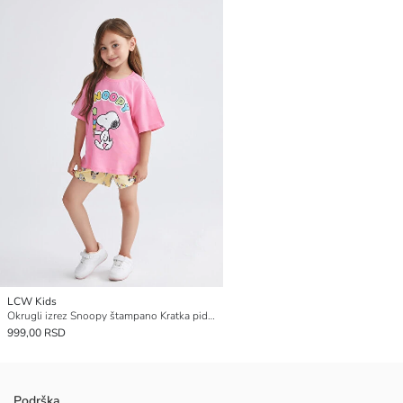
LCW Kids
Okrugli izrez Snoopy štampano Kratka pidžama komplet za Devojčice
999,00 RSD
Podrška