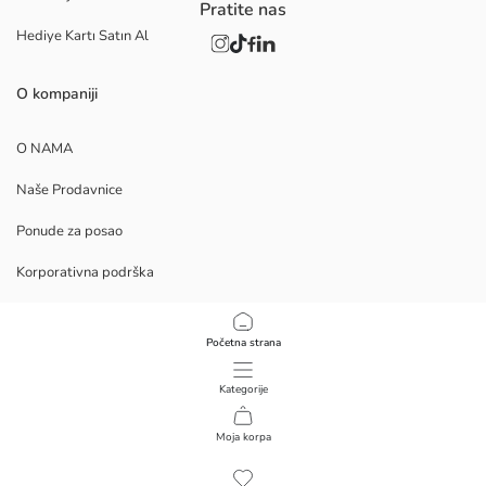
Pratite nas
Hediye Kartı Satın Al
O kompaniji
O NAMA
Naše Prodavnice
Ponude za posao
Korporativna podrška
PROCEDURE
Početna strana
Politika privatnosti i bezbednosti podataka
Kategorije
Uslovi korišćenja
Moja korpa
1
/
43
Preuzmite Mobilnu Aplikaciju