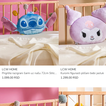
LCW HOME
LCW HOME
Prigrlite razigrani šarm uz našu 72cm Stitch plišanu dekorativnu jastučnicu.
Kuromi figurasti plišani bebi jastuk
1.099,00 RSD
1.299,00 RSD