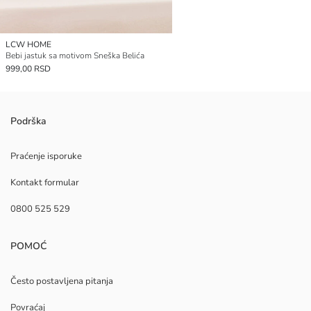
LCW HOME
Bebi jastuk sa motivom Sneška Belića
999,00 RSD
Podrška
Praćenje isporuke
Kontakt formular
0800 525 529
POMOĆ
Često postavljena pitanja
Povraćaj