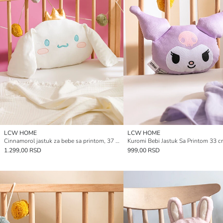
LCW HOME
LCW HOME
Cinnamorol jastuk za bebe sa printom, 37 cm
Kuromi Bebi Jastuk Sa Printom 33 
1.299,00 RSD
999,00 RSD