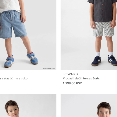
LC WAIKIKI
s sa elastičnim strukom
Prugasti dečiji teksas šorts
1.299,00 RSD