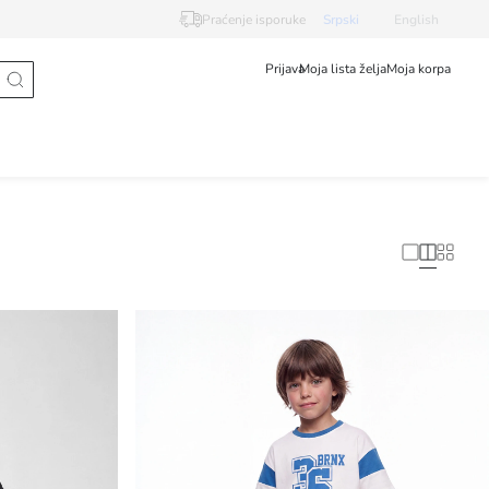
Praćenje isporuke
Srpski
English
Prijava
Moja lista želja
Moja korpa