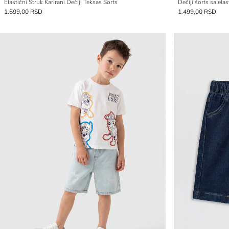
Elastični Struk Karirani Dečiji Teksas Šorts
Dečiji šorts sa ela
1.699,00 RSD
1.499,00 RSD