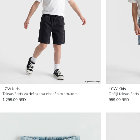
LCW Kids
LCW Kids
Teksas šorts za dečake sa elastičnim strukom
Dečiji teksas šort
1.299,00 RSD
999,00 RSD