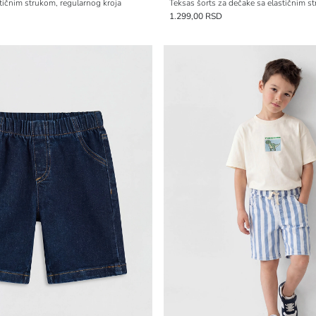
stičnim strukom, regularnog kroja
Teksas šorts za dečake sa elastičnim s
1.299,00 RSD