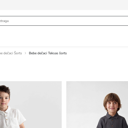
e dečaci Šorts
Bebe dečaci Teksas šorts