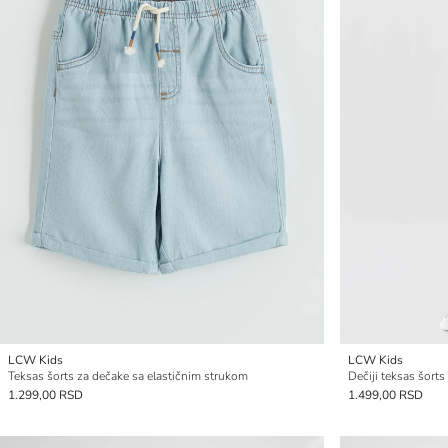
LCW Kids
LCW Kids
Teksas šorts za dečake sa elastičnim strukom
Dečiji teksas šort
1.299,00 RSD
1.499,00 RSD