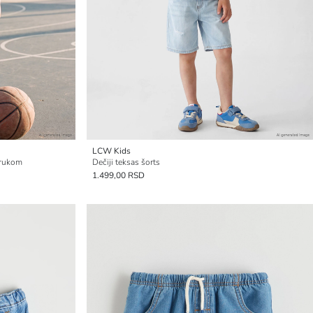
LCW Kids
trukom
Dečiji teksas šorts
1.499,00 RSD