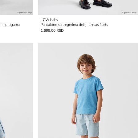
LCW baby
om i prugama
Pantalone sa tregerima dečiji teksas šorts
1.699,00 RSD