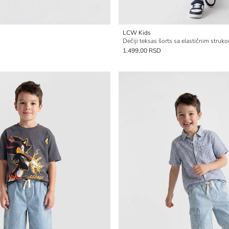
LCW Kids
Dečiji teksas šorts sa elastičnim struk
1.499,00 RSD