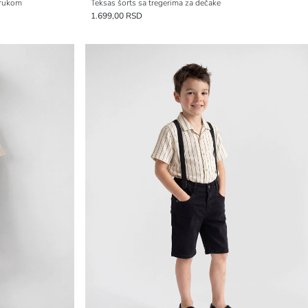
trukom
Teksas šorts sa tregerima za dečake
1.699,00 RSD