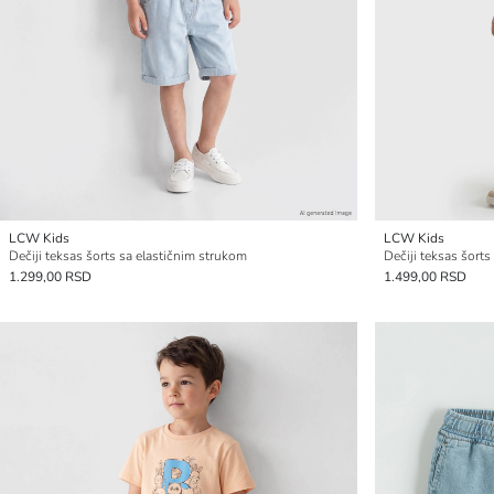
LCW Kids
LCW Kids
Dečiji teksas šorts sa elastičnim strukom
Dečiji teksas šorts
1.299,00 RSD
1.499,00 RSD