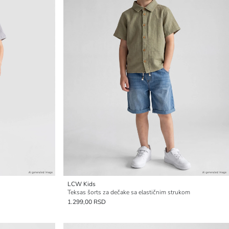
LCW Kids
Teksas šorts za dečake sa elastičnim strukom
1.299,00 RSD