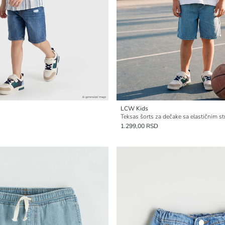
LCW Kids
Teksas šorts za dečake sa elastičnim s
1.299,00 RSD