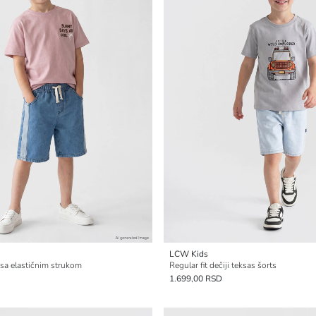
LCW Kids
s sa elastičnim strukom
Regular fit dečiji teksas šorts
1.699,00 RSD