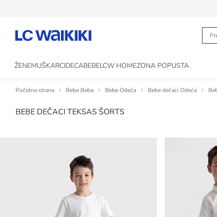
ŽENE
MUŠKARCI
DECA
BEBE
LCW HOME
ZONA POPUSTA
Početna strana
Bebe Beba
Bebe Odeća
Bebe dečaci Odeća
Beb
BEBE DEČACI TEKSAS ŠORTS