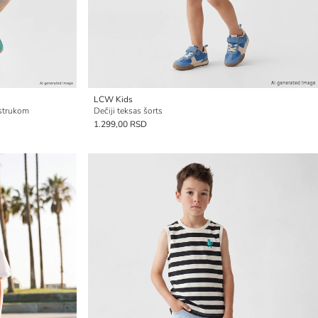
LCW Kids
 strukom
Dečiji teksas šorts
1.299,00 RSD