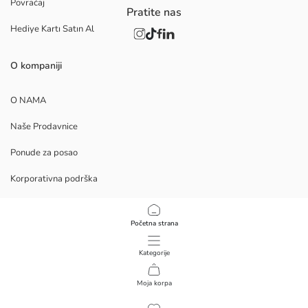
Povraćaj
Pratite nas
Hediye Kartı Satın Al
O kompaniji
O NAMA
Naše Prodavnice
Ponude za posao
Korporativna podrška
PROCEDURE
Početna strana
Politika privatnosti i bezbednosti podataka
Kategorije
Uslovi korišćenja
Moja korpa
1
/
7
Preuzmite Mobilnu Aplikaciju