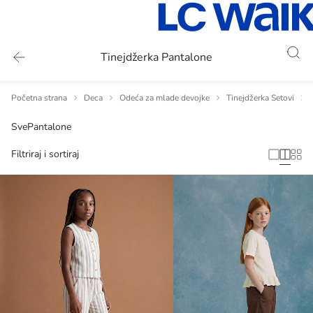
Tinejdžerka Pantalone
Početna strana
Deca
Odeća za mlade devojke
Tinejdžerka Setovi
Sve
Pantalone
Filtriraj i sortiraj