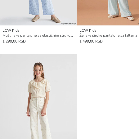
LCW Kids
LCW Kids
Mušlinske pantalone sa elastičnim strukom i cvetnim dezenom za devojčice
Ženske široke pantalone sa faltama
1.299,00 RSD
1.499,00 RSD