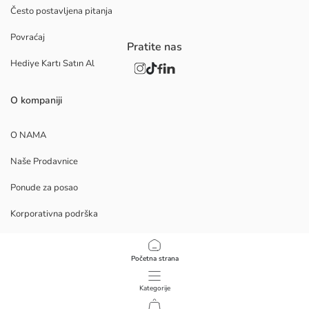
Često postavljena pitanja
Povraćaj
Pratite nas
Hediye Kartı Satın Al
O kompaniji
O NAMA
Naše Prodavnice
Ponude za posao
Korporativna podrška
PROCEDURE
Početna strana
Politika privatnosti i bezbednosti podataka
Kategorije