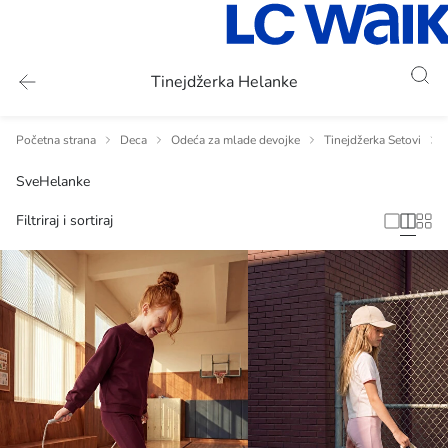
Tinejdžerka Helanke
Početna strana
Deca
Odeća za mlade devojke
Tinejdžerka Setovi
Sve
Helanke
Filtriraj i sortiraj