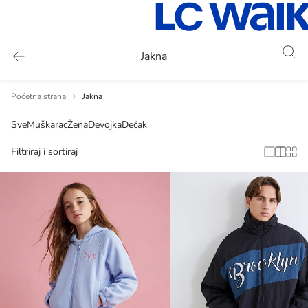
Jakna
Početna strana
Jakna
Sve
Muškarac
Žena
Devojka
Dečak
Filtriraj i sortiraj