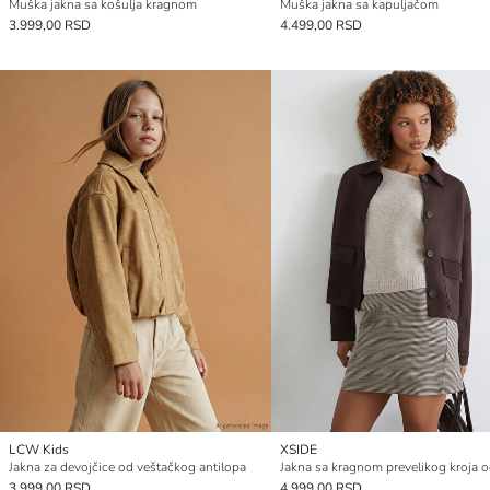
Muška jakna sa košulja kragnom
Muška jakna sa kapuljačom
3.999,00 RSD
4.499,00 RSD
LCW Kids
XSIDE
Jakna za devojčice od veštačkog antilopa
3.999,00 RSD
4.999,00 RSD