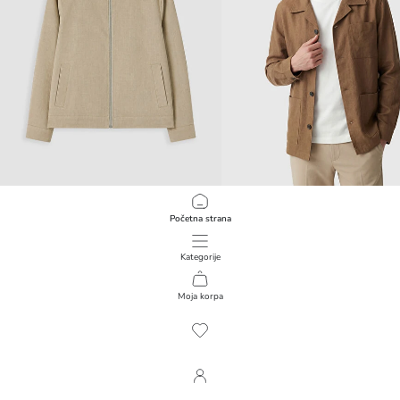
LCW Vision
SOUTHBLUE
Početna strana
Regular Fit muška jakna sa kragnom
Regular Fit Muška Jakna
4.999,00 RSD
8.999,00 RSD
Kategorije
Moja korpa
1
/
187